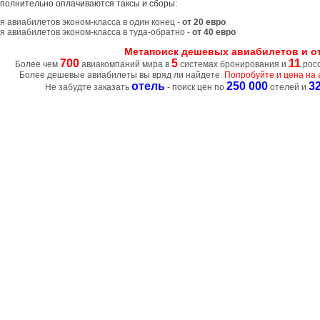
полнительно оплачиваются таксы и сборы:
я авиабилетов эконом-класса в один конец -
от 20 евро
я авиабилетов эконом-класса в туда-обратно -
от 40 евро
Метапоиск дешевых авиабилетов и о
700
5
11
Более чем
авиакомпаний мира в
системах бронирования и
росс
Более дешевые авиабилеты вы вряд ли найдете.
Попробуйте и цена на 
отель
250 000
3
Не забудте заказать
- поиск цен по
отелей и