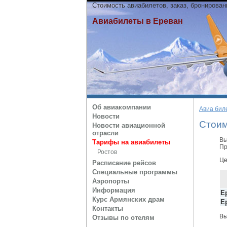
Стоимость авиабилетов, заказ, бронирова
Авиабилеты в Ереван
Об авиакомпании
Авиа бил
Новости
Стоим
Новости авиационной
отрасли
Вы
Тарифы на авиабилеты
Пр
Ростов
Це
Расписание рейсов
Специальные программы
Аэропорты
Информация
Е
Курс Армянских драм
Е
Контакты
Вы
Отзывы по отелям