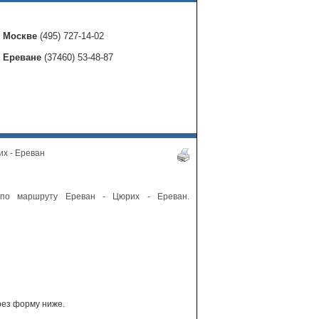
в Москве
(495) 727-14-02
в Ереване
(37460) 53-48-87
их - Ереван
по маршруту Ереван - Цюрих - Ереван.
рез форму ниже.