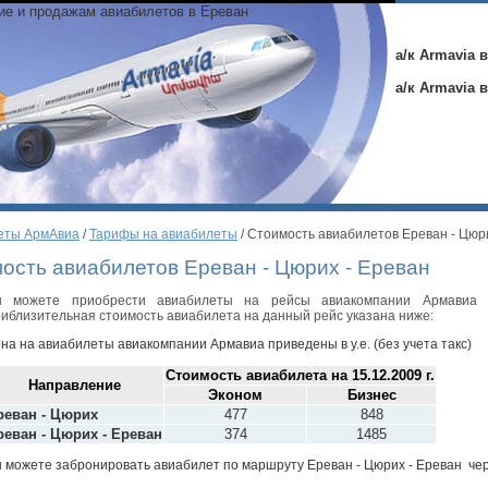
ние и продажам авиабилетов в Ереван
а/к Armavia 
а/к Armavia 
еты АрмАвиа
/
Тарифы на авиабилеты
/ Стоимость авиабилетов Ереван - Цюр
ость авиабилетов Ереван - Цюрих - Ереван
 можете приобрести авиабилеты на рейсы авиакомпании Армавиа 
иблизительная стоимость авиабилета на данный рейс указана ниже:
на на авиабилеты авиакомпании Армавиа приведены в у.е. (без учета такс)
Стоимость авиабилета на
15.12.2009 г.
Направление
Эконом
Бизнес
реван - Цюрих
477
848
реван - Цюрих - Ереван
374
1485
 можете забронировать авиабилет по маршруту Ереван - Цюрих - Ереван че