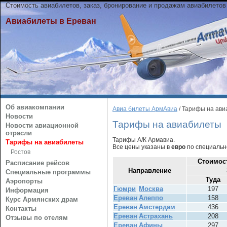
Стоимость авиабилетов, заказ, бронирование и продажам авиабилетов
Авиабилеты в Ереван
Об авиакомпании
Авиа билеты АрмАвиа
/ Тарифы на ав
Новости
Тарифы на авиабилеты
Новости авиационной
отрасли
Тарифы А/К Армавиа.
Тарифы на авиабилеты
Все цены указаны в
евро
по специально
Ростов
Стоимос
Расписание рейсов
Направление
Специальные программы
Туда
Аэропорты
Гюмри
Москва
197
Информация
Ереван
Алеппо
158
Курс Армянских драм
Ереван
Амстердам
436
Контакты
Ереван
Астрахань
208
Отзывы по отелям
Ереван
Афины
297