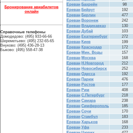
Ереван
Бахрейн
98
Бронирование авиабилетов
Ереван
Бейрут
192
онлайн
Ереван
Берлин
477
Ереван
Воронеж
242
Ереван
Владикавказ
130
Ереван
Дубай
103
Справочные телефоны
Домодедово: (495) 933-66-66
Ереван
Екатеринбург
272
Шереметьево: (495) 232-65-65
Ереван
Киев
199
Внуково: (495) 436-28-13
Ереван
Краснодар
172
Быково: (495) 558-47-38
Ереван
Мин. Воды
157
Ереван
Москва
168
Ереван
Н.Новгород
212
Ереван
Новосибирск
252
Ереван
Одесса
192
Ереван
Париж
476
Ереван
Ростов
177
Ереван
Рим
408
Ереван
С.Петербург
218
Ереван
Самара
238
Ереван
Симферополь
185
Ереван
Сочи
170
Ереван
Стамбул
183
Ереван
Харьков
168
Ереван
Уфа
233
Ереван
Цюрих
477