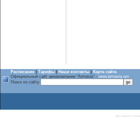
Расписание
|
Тарифы
|
Наши контакты
|
Карта сайта
Официальный сайт авиакомпании "Armavia" -
www.armavia.am
Поиск по сайту
мы нашли ссыл