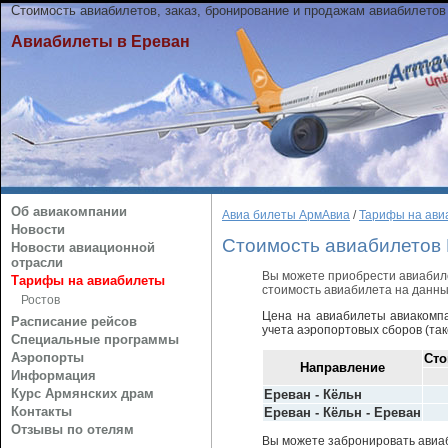
Стоимость авиабилетов, заказ, бронирование и продажам авиабилетов
Авиабилеты в Ереван
Об авиакомпании
Авиа билеты АрмАвиа
/
Тарифы на ави
Новости
Стоимость авиабилетов 
Новости авиационной
отрасли
Вы можете приобрести авиабиле
Тарифы на авиабилеты
стоимость авиабилета на данны
Ростов
Цена на авиабилеты авиакомп
Расписание рейсов
учета аэропортовых сборов (такс
Специальные программы
Аэропорты
Сто
Направление
Информация
Курс Армянских драм
Ереван - Кёльн
Контакты
Ереван - Кёльн - Ереван
Отзывы по отелям
Вы можете забронировать авиаб