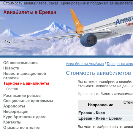
Стоимость авиабилетов, заказ, бронирование и продажам авиабилетов
Авиабилеты в Ереван
Об авиакомпании
Авиа билеты АрмАвиа
/
Тарифы на ави
Новости
Стоимость авиабилетов 
Новости авиационной
отрасли
Вы можете приобрести авиабил
Тарифы на авиабилеты
стоимость авиабилета на данны
Ростов
Цена на авиабилеты авиакомпани
Расписание рейсов
Специальные программы
Стои
Направление
Аэропорты
Информация
Ереван - Киев
Курс Армянских драм
Ереван - Киев - Ереван
Контакты
Вы можете забронировать авиаб
Отзывы по отелям