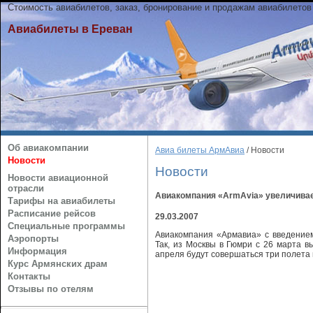
Стоимость авиабилетов, заказ, бронирование и продажам авиабилетов
Авиабилеты в Ереван
Об авиакомпании
Авиа билеты АрмАвиа
/ Новости
Новости
Новости
Новости авиационной
отрасли
Авиакомпания «ArmAvia» увеличивает
Тарифы на авиабилеты
Расписание рейсов
29.03.2007
Специальные программы
Авиакомпания «Армавиа» с введением
Аэропорты
Так, из Москвы в Гюмри с 26 марта в
Информация
апреля будут совершаться три полета 
Курс Армянских драм
Контакты
Отзывы по отелям