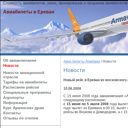
Стоимость авиабилетов, заказ, бронирование и продажам авиабилетов
Авиабилеты в Ереван
Об авиакомпании
Авиа билеты АрмАвиа
/ Новости
Новости
Новости
Новости авиационной
отрасли
Новый рейс в Ереван из московского
Тарифы на авиабилеты
Расписание рейсов
10.06.2008
Специальные программы
C 15 июня 2008 года авиакомпания «
Аэропорты
следующему расписанию:
Информация
с 15 июня по 5 июля 2008
года вылет
Курс Армянских драм
года: вылет из Еревана в 00:10, выле
рейсы во Внуково и Домодедово, а с 1
Контакты
Отзывы по отелям