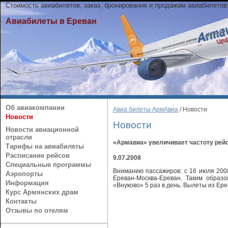
Стоимость авиабилетов, заказ, бронирование и продажам авиабилетов
Авиабилеты в Ереван
Об авиакомпании
Авиа билеты АрмАвиа
/ Новости
Новости
Новости
Новости авиационной
отрасли
«Армавиа» увеличивает частоту рейс
Тарифы на авиабилеты
Расписание рейсов
9.07.2008
Специальные программы
Вниманию пассажиров: с 16 июля 200
Аэропорты
Ереван-Москва-Ереван. Таким образ
Информация
«Внуково» 5 раз в день. Вылеты из Ерев
Курс Армянских драм
Контакты
Отзывы по отелям