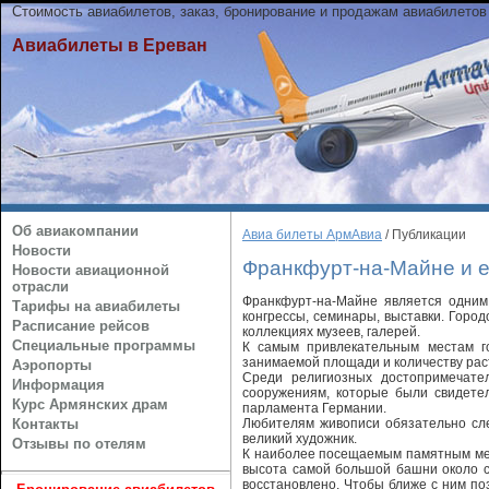
Стоимость авиабилетов, заказ, бронирование и продажам авиабилетов
Авиабилеты в Ереван
Об авиакомпании
Авиа билеты АрмАвиа
/ Публикации
Новости
Франкфурт-на-Майне и е
Новости авиационной
отрасли
Франкфурт-на-Майне является одним 
Тарифы на авиабилеты
конгрессы, семинары, выставки. Горо
Расписание рейсов
коллекциях музеев, галерей.
Специальные программы
К самым привлекательным местам г
занимаемой площади и количеству рас
Аэропорты
Среди религиозных достопримечате
Информация
сооружениям, которые были свидете
Курс Армянских драм
парламента Германии.
Контакты
Любителям живописи обязательно след
великий художник.
Отзывы по отелям
К наиболее посещаемым памятным мес
высота самой большой башни около с
восстановлено. Чтобы ближе с ним п