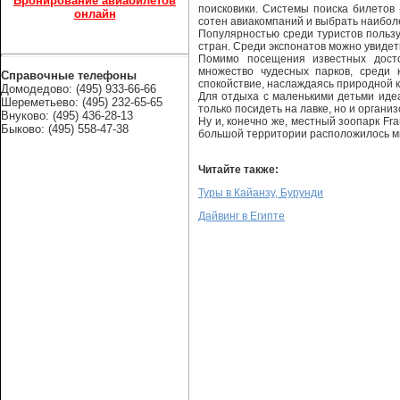
Бронирование авиабилетов
поисковики. Системы поиска билетов
онлайн
сотен авиакомпаний и выбрать наибо
Популярностью среди туристов пользу
стран. Среди экспонатов можно увидет
Помимо посещения известных досто
множество чудесных парков, среди 
Справочные телефоны
спокойствие, наслаждаясь природной к
Домодедово: (495) 933-66-66
Для отдыха с маленькими детьми идеа
Шереметьево: (495) 232-65-65
только посидеть на лавке, но и орган
Внуково: (495) 436-28-13
Ну и, конечно же, местный зоопарк Fra
Быково: (495) 558-47-38
большой территории расположилось мно
Читайте также:
Туры в Кайанзу, Бурунди
Дайвинг в Египте