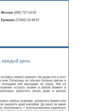
в Москве
(495) 727-14-02
в Ереване
(37460) 53-48-87
а каждый день
оставить ничего нужного. Но редко кто в этот
к нож. Поскольку он обычно больше связан в
с походами или выездами за город. Тем не
, наличие острого лезвия в любой момент в
ачительно упростить жизнь даже в центре
ывать любые упаковки, разрезать бумагу или
ли зацепить край наклейки. Да мало ли какие
о производить с использованием надежного