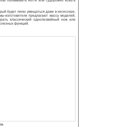
тобы обламывать ногти или судорожно искать
орый будет легко умещаться даже в несессере,
мы-изготовители предлагают массу моделей,
брать классический однолезвийный нож или
полезных функций.
им.