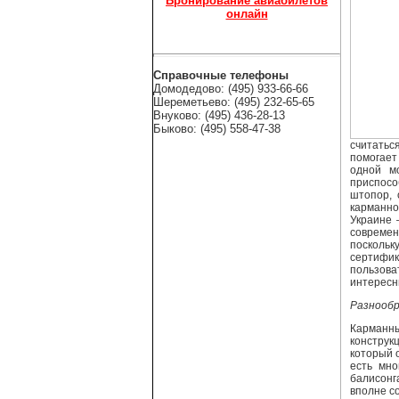
Бронирование авиабилетов
онлайн
Справочные телефоны
Домодедово: (495) 933-66-66
Шереметьево: (495) 232-65-65
Внуково: (495) 436-28-13
Быково: (495) 558-47-38
считатьс
помогает
одной м
приспосо
штопор, 
карманно
Украине 
современ
поскольк
сертифик
пользова
интересн
Разнообр
Карманн
конструк
который 
есть мно
балисонг
вполне с