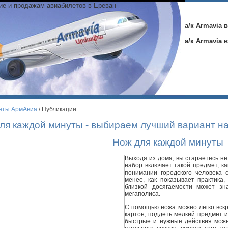
ние и продажам авиабилетов в Ереван
а/к Armavia 
а/к Armavia 
еты АрмАвиа
/ Публикации
ля каждой минуты - выбираем лучший вариант н
Нож для каждой минуты
Выходя из дома, вы стараетесь не 
набор включает такой предмет, ка
понимании городского человека 
менее, как показывает практика
близкой досягаемости может зн
мегаполиса.
С помощью ножа можно легко вскр
картон, поддеть мелкий предмет и
быстрые и нужные действия можн