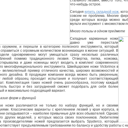
стального лезвия, вместо того, ч
что-нибудь острое.
Сегодня
купить складной нож
, кот
совсем не проблема. Многие фир
среди которых всегда можно вы
мульти инструмент с множеством 
Много пользы в одном предмете
Складные карманные ножи
давно уже перестали
я оружием, и перешли в категорию полезного инструмента, который
 справиться с огромным количеством возникающих в жизни ситуаций. В
одели одновременно могут умещаться сразу несколько различных
блений помимо традиционного лезвия. Отвертка, пилка, ножовка,
открывалка и даже ножницы могут входить в комплект современного
го многофункционального инструмента. Швейцарские ножи Victorinox в
– великолепный пример отличного качества, широких возможностей и
ного дизайна. В продукции компании всегда можно быть уверенным,
у любой образец проходит испытания и получает соответствующий
ат. Комплектация таких ножей очень разнообразна, поэтому каждый
тель быстро и без затруднений сможет подобрать для себя более
ый и максимально подходящий вариант.
азие форм и функций
ые ножи различаются не только по набору функций, но и своими
циями. Классические варианты с креплением лезвий у края корпуса, в
они складываются – наиболее привычные для всех обывателей. Однако
го других моделей, у которых масса своих поклонников. Любителям
а производителями ножей предлагается выбрать Spyderco, который
оответствует предъявляемым требованиям по балансу и удобству работы с н