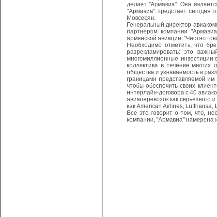
делает "Армавиа". Она является
"Армавиа" предстает сегодня п
Мовсесян.
Генеральный директор авиакомп
партнером компании "Армавиа
армянской авиации. "Честно гов
Необходимо отметить, что бре
разрекламировать: это важны
многомиллионные инвестиции в
коллектива в течение многих 
общества и узнаваемость в раз
границами представляемой им 
чтобы обеспечить своих клиент
интерлайн-договора с 40 авиак
авиаперевозок как серьезного и
как American Airlines, Lufthansa, 
Все это говорит о том, что, 
компании, "Армавиа" намерена 