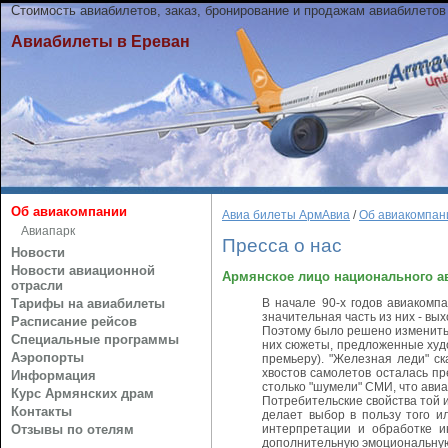
Стоимость авиабилетов, заказ, бронирование и продажам авиабилетов
Авиабилеты в Ереван
Об авиакомпании
Авиа билеты АрмАвиа
/
Об авиакомпан
Авиапарк
Пресса о нас
Новости
Новости авиационной
Армянское лицо национального а
отрасли
Тарифы на авиабилеты
В начале 90-х годов авиакомпа
значительная часть из них - в
Расписание рейсов
Поэтому было решено изменить 
Специальные программы
них сюжеты, предложенные худо
Аэропорты
премьеру). "Железная леди" ск
хвостов самолетов осталась пр
Информация
столько "шумели" СМИ, что ави
Курс Армянских драм
Потребительские свойства той 
Контакты
делает выбор в пользу того и
Отзывы по отелям
интерпретации и обработке и
дополнительную эмоциональную 