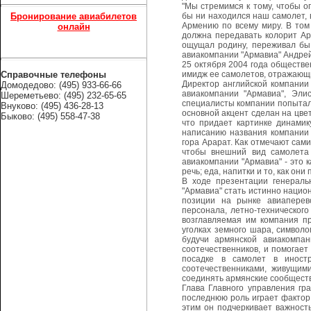
"Мы стремимся к тому, чтобы о
Бронирование авиабилетов
бы ни находился наш самолет, 
Армению по всему миру. В том
онлайн
должна передавать колорит Ар
ощущал родину, переживал бы ч
авиакомпании "Армавиа" Андрей
25 октября 2004 года обществ
Справочные телефоны
имидж ее самолетов, отражающ
Директор английской компании
Домодедово: (495) 933-66-66
авиакомпании "Армавиа", Эли
Шереметьево: (495) 232-65-65
специалисты компании попытали
Внуково: (495) 436-28-13
основной акцент сделан на цве
Быково: (495) 558-47-38
что придает картинке динамик
написанию названия компании 
гора Арарат. Как отмечают сами
чтобы внешний вид самолета
авиакомпании "Армавиа" - это 
речь; еда, напитки и то, как он
В ходе презентации генераль
"Армавиа" стать истинно нацио
позиции на рынке авиаперев
персонала, летно-технического
возглавляемая им компания п
уголках земного шара, символо
будучи армянской авиакомпан
соотечественников, и помогает
посадке в самолет в иност
соотечественниками, живущим
соединять армянские сообществ
Глава Главного управления гр
последнюю роль играет фактор 
этим он подчеркивает важност