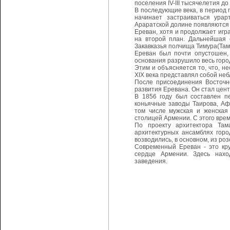
поселения IV-III тысячелетия д
В последующие века, в период 
начинает застраиваться ура
Араратской долине появляются 
Ереван, хотя и продолжает игр
на второй план. Дальнейшая 
Закавказья полчища Тимура(Там
Ереван был почти опустошен,
основания разрушило весь город
Этим и объясняется то, что, н
XIX века представлял собой не
После присоединения Восточно
развития Еревана. Он стал цен
В 1856 году был составлен пе
коньячные заводы Таирова, Аф
том числе мужская и женская 
столицей Армении. С этого врем
По проекту архитектора Там
архитектурных ансамблях гор
возводились, в основном, из ро
Современный Ереван - это кр
сердце Армении. Здесь наход
заведения.