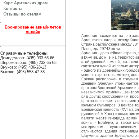
Курс Армянских драм
Контакты
Отзывы по отелям
Бронирование авиабилетов
онлайн
Армения находится на юго-зап
Армянского нагорья между Кавк
Страна расположена между 38° 50
Площадь: 29743 кв км.
Справочные телефоны
Армения - древнейшая страна, п
в IX-VI вв. до н. э. на террит
Домодедово: (495) 933-66-66
этой древней землей, оставили
Шереметьево: (495) 232-65-65
считаться одной из самых инте
Внуково: (495) 436-28-13
- одного из древнейших городов
Быково: (495) 558-47-38
можно встретить памятник, дос
Ереван расположен в среднем 
Древний Эребуни упоминается в 
центром Восточной Армении и о
независимой Армении. Центром
ряд других сооружений) и про
центра позволяет легко ориен
кольцом бульваров. В центре г
Ереванская крепость (XVI в.),
рукописей V-X вв.) с памятник
памяти жертв геноцида армян 
войны - Ераблур, а также мн
материалом - вулканическим
отличаются здания гостиницы
Шаумяна, здание Ереванского 