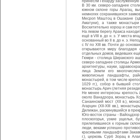
принесли Гехарду заслуженную 
В 30 км. северо-западнее столи
южном склоне горы Арагац, выс
немногих сохранившихся замков
Месроп Маштоц в Ошакане (зд
Аматуни), а также монастыри 
Восхитительно хорош и сам поту
На левом берегу Аракса находи
ещё в VIII в. до н. э. У места
основанный во II в. до н. э. Н
с IV по XIII вв. Почти до осн
открываются миру благодаря 
отдельных домов, видевших ещ
Гюмри - столица Ширакского ашх
северо-западнее столицы Армен
архитектуры, науки, здравоохр
лица Земли его многочислен
живописные ландшафты, райо
монастырей, в том числе крепос
1029 гг.), собор в бывшей ст
монастырь Арич (летняя резиденци
Не менее интересны крепость Ло
около Ванадзора, монастырь Хор
Санаинский мост (XII в.), мона
Агарцин (XII-XIII вв.), монаст
Дилижан, раскинувшийся в прекр
Юго-восток страны - Вайоцдзор
плоскогорья, узкие ущелья, б
прилепившиеся к горным склон
люди, веками успешно противос
красивыми ландшафтами Закавка
г.), церковь Сурб Зорац в Ала