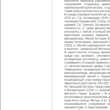
проспекте маршала Баграмяна
сооружения, созданные армян
оригинальной архитектуры, ста
также район колоритных ресто
В городе огромное количество цер
(XVII в.), Св. Аствацацин (XVII
огромный Ереванский Собор (по
церквей Св. Григора Лусаворча
поблизости, а также множеств
поспорить с любой столицей м
Картинную галерею Армении,
филармонии), Музей истории Ер
Арама Хачатуряна, дом-музей А
(1953 г.), Музей современного и
и конечно - уникальный Матенад
В окрестностях столицы можно
среди них занимает, несомнен
резиденция католикоса, известны
служившего столицей Армении н
э.), величественные храмы Сурб
Эчмиадзина, резиденция Католи
книгохранилище, монашеские ке
Краеведческий музей и Худо
посвящённый участникам герои
Звартноц (Сурб Григор, 643-652 
Не меньший интерес представляет
и Воскресения (1220 г.), бывши
крепость Гарни, бывшая с III 
интенсивные археологические и
храм бога солнца Митры (I в.).
сохранившиеся сооружения кот
орнаментами и барельефами, 