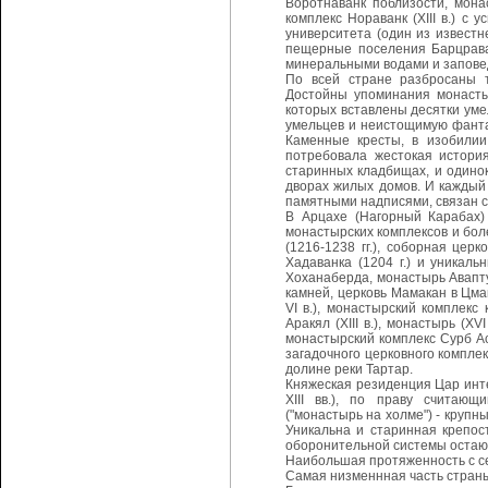
Воротнаванк поблизости, мона
комплекс Нораванк (XIII в.) с
университета (один из извест
пещерные поселения Барцрава
минеральными водами и запове
По всей стране разбросаны т
Достойны упоминания монастыр
которых вставлены десятки уме
умельцев и неистощимую фанта
Каменные кресты, в изобилии
потребовала жестокая история
старинных кладбищах, и одино
дворах жилых домов. И каждый
памятными надписями, связан с
В Арцахе (Нагорный Карабах)
монастырских комплексов и бол
(1216-1238 гг.), соборная церк
Хадаванка (1204 г.) и уникаль
Хоханаберда, монастырь Аваптук
камней, церковь Мамакан в Цма
VI в.), монастырский комплекс 
Аракял (XIII в.), монастырь (ХV
монастырский комплекс Сурб Ас
загадочного церковного компле
долине реки Тартар.
Княжеская резиденция Цар инте
ХIII вв.), по праву считаю
("монастырь на холме") - крупн
Уникальна и старинная крепос
оборонительной системы остаю
Наибольшая протяженность с сев
Самая низменнная часть страны 