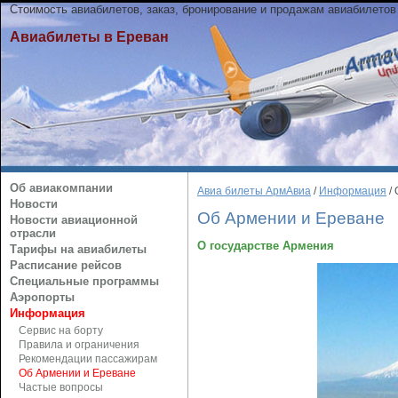
Стоимость авиабилетов, заказ, бронирование и продажам авиабилетов
Авиабилеты в Ереван
Об авиакомпании
Авиа билеты АрмАвиа
/
Информация
/ 
Новости
Об Армении и Ереване
Новости авиационной
отрасли
О государстве Армения
Тарифы на авиабилеты
Расписание рейсов
Специальные программы
Аэропорты
Информация
Сервис на борту
Правила и ограничения
Рекомендации пассажирам
Об Армении и Ереване
Частые вопросы