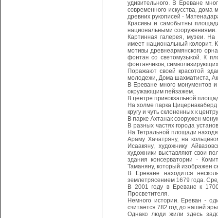
удивительного. В Ереване мног
современного искусства, дома-
древних рукописей - Матенадар
Красивы и самобытны площади 
национальными сооружениями. З
Картинная галерея, музеи. На
имеет национальный колорит. К
мотивы древнеармянского орна
фонтан со светомузыкой. К пл
фонтанчиков, символизирующих 
Поражают своей красотой зда
молодежи, Дома шахматиста, Ак
В Ереване много монументов и
окружающим пейзажем.
В центре привокзальной площад
На холме парка Цицернакаберд 
кругу и чуть склоненных к цент
В парке Ахтанак сооружен мон
В разных частях города устан
На Тетральной площади находят
Араму Хачатряну, на кольцево
Исаакяну, художнику Айвазов
художники выставляют свои пол
здания консерватории - Комит
Таманяну, который изображен с
В Ереване находится нескол
землетрясением 1679 года. Сред
В 2001 году в Ереване к 170
Просветителя.
Немного истории. Ереван - од
считается 782 год до нашей эры
Однако люди жили здесь задо