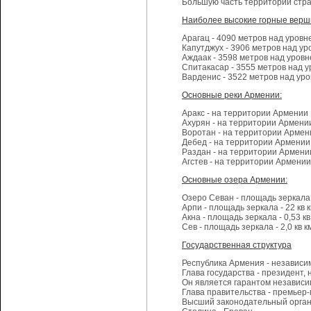
Большую часть территории стр
Наиболее высокие горные верш
Арагац - 4090 метров над уровн
Капутджух - 3906 метров над у
Аждаак - 3598 метров над уров
Спитакасар - 3555 метров над 
Варденис - 3522 метров над ур
Основные реки Армении:
Аракс - на территории Армении 
Ахурян - на территории Армени
Воротан - на территории Армени
Дебед - на территории Армении 
Раздан - на территории Армени
Агстев - на территории Армении
Основные озера Армении:
Озеро Севан - площадь зеркала 
Арпи - площадь зеркала - 22 кв
Акна - площадь зеркала - 0,53 к
Сев - площадь зеркала - 2,0 кв 
Государственная структура
Республика Армения - независим
Глава государства - президент
Он является гарантом независи
Глава правительства - премьер-
Высший законодательный орган